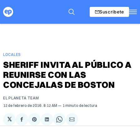
Suscríbete
LOCALES
SHERIFF INVITA AL PÚBLICO A
REUNIRSE CON LAS
CONCEJALAS DE BOSTON
EL PLANETA TEAM
12 de febrero de 2016
. 8:12 AM
1 minuto de lectura
𝕏
Compartir
Share
Compartir
Share
Compartir
en
on
en
on
via
Facebook
Pinterest
LinkedIn
WhatsApp
Email