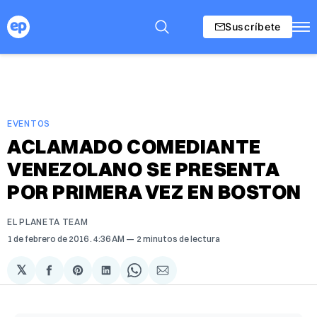
Suscríbete
EVENTOS
ACLAMADO COMEDIANTE
VENEZOLANO SE PRESENTA
POR PRIMERA VEZ EN BOSTON
EL PLANETA TEAM
1 de febrero de 2016
. 4:36 AM
2 minutos de lectura
𝕏
Compartir
Share
Compartir
Share
Compartir
en
on
en
on
via
Facebook
Pinterest
LinkedIn
WhatsApp
Email