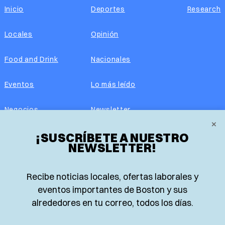
Inicio
Deportes
Research
Locales
Opinión
Food and Drink
Nacionales
Eventos
Lo más leído
Negocios
Newsletter
×
¡SUSCRÍBETE A NUESTRO
Real Estate
Edición impresa
NEWSLETTER!
Historias Latinas
Acerca de nosotros
Recibe noticias locales, ofertas laborales y
Guía de Recursos
Advertise with us
eventos importantes de Boston y sus
alrededores en tu correo, todos los días.
© 2026 El Planeta | Noticias en español desde Boston,
Massachusetts