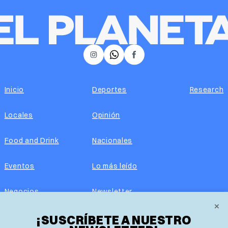
𝕏
Instagram
Facebook
Inicio
Deportes
Research
Locales
Opinión
Food and Drink
Nacionales
Eventos
Lo más leído
Negocios
Newsletter
×
Real Estate
¡SUSCRÍBETE A NUESTRO
Edición impresa