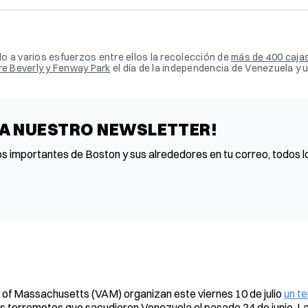
 a varios esfuerzos entre ellos la recolección de 
más de 400 cajas
re Beverly y Fenway Park
 el día de la independencia de Venezuela y u
 A NUESTRO NEWSLETTER!
os importantes de Boston y sus alrededores en tu correo, todos lo
of Massachusetts (VAM) organizan este viernes 10 de julio
un te
os terremotos que sacudieron Venezuela el pasado 24 de junio. La