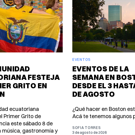
EVENTOS
MUNIDAD
EVENTOS DE LA
ORIANA FESTEJA
SEMANA EN BOS
MER GRITO EN
DESDE EL 3 HASTA
N
DE AGOSTO
dad ecuatoriana
¿Qué hacer en Boston es
l Primer Grito de
Acá te tenemos algunos p
cia este sábado 8 de
SOFIA TORRES
 música, gastronomía y
3 de agosto de 2026