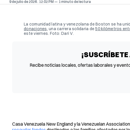
9 de julio de 2026
. 12:02 PM
1 minuto de lectura
La comunidad latina y venezolana de Boston se ha unido
donaciones
, una carrera solidaria de 
50 kilómetros ent
este viernes. Foto: Dari V.
¡SUSCRÍBETE
Recibe noticias locales, ofertas laborales y event
Casa Venezuela New England y la Venezuelan Association 
recaudar fondos
destinados a las familias afectadas por l