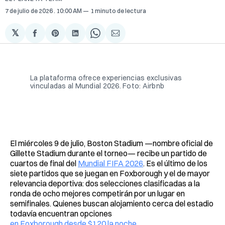
7 de julio de 2026
. 10:00 AM
1 minuto de lectura
𝕏
Compartir
Share
Compartir
Share
Compartir
en
on
en
on
via
Facebook
Pinterest
LinkedIn
WhatsApp
Email
La plataforma ofrece experiencias exclusivas
vinculadas al Mundial 2026. Foto: Airbnb
El miércoles 9 de julio, Boston Stadium —nombre oficial de
Gillette Stadium durante el torneo— recibe un partido de
cuartos de final del
Mundial FIFA 2026
. Es el último de los
siete partidos que se juegan en Foxborough y el de mayor
relevancia deportiva: dos selecciones clasificadas a la
ronda de ocho mejores competirán por un lugar en
semifinales. Quienes buscan alojamiento cerca del estadio
todavía encuentran opciones
en Foxborough desde $120 la noche
.