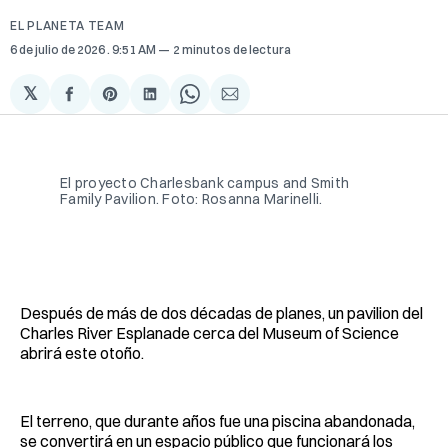
EL PLANETA TEAM
6 de julio de 2026
. 9:51 AM
2 minutos de lectura
𝕏
Compartir
Share
Compartir
Share
Compartir
en
on
en
on
via
Facebook
Pinterest
LinkedIn
WhatsApp
Email
El proyecto Charlesbank campus and Smith 
Family Pavilion. Foto: Rosanna Marinelli.
Después de más de dos décadas de planes, un pavilion del
Charles River Esplanade cerca del Museum of Science
abrirá este otoño.
El terreno, que durante años fue una piscina abandonada,
se convertirá en un espacio público que funcionará los