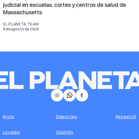
judicial en escuelas, cortes y centros de salud de
Massachusetts.
EL PLANETA TEAM
6 de agosto de 2026
𝕏
Instagram
Facebook
Inicio
Deportes
Research
Locales
Opinión