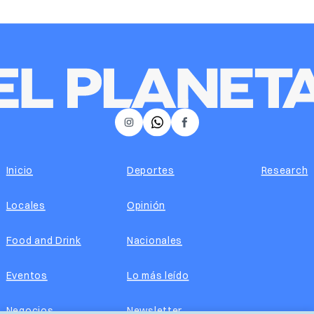
𝕏
Instagram
Facebook
Inicio
Deportes
Research
Locales
Opinión
Food and Drink
Nacionales
Eventos
Lo más leído
Negocios
Newsletter