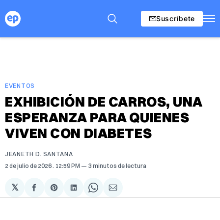
Suscríbete
EVENTOS
EXHIBICIÓN DE CARROS, UNA
ESPERANZA PARA QUIENES
VIVEN CON DIABETES
JEANETH D. SANTANA
2 de julio de 2026
. 12:59 PM
3 minutos de lectura
𝕏
Compartir
Share
Compartir
Share
Compartir
en
on
en
on
via
Facebook
Pinterest
LinkedIn
WhatsApp
Email