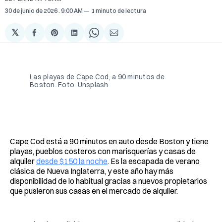
30 de junio de 2026
. 9:00 AM
1 minuto de lectura
𝕏
Compartir
Share
Compartir
Share
Compartir
en
on
en
on
via
Facebook
Pinterest
LinkedIn
WhatsApp
Email
Las playas de Cape Cod, a 90 minutos de
Boston. Foto: Unsplash
Cape Cod está a 90 minutos en auto desde Boston y tiene
playas, pueblos costeros con marisquerías y casas de
alquiler
desde $150 la noche
. Es la escapada de verano
clásica de Nueva Inglaterra, y este año hay más
disponibilidad de lo habitual gracias a nuevos propietarios
que pusieron sus casas en el mercado de alquiler.