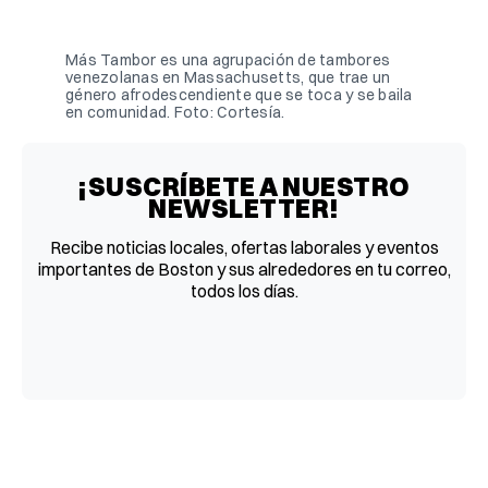
Facebook
Pinterest
LinkedIn
WhatsApp
Email
Más Tambor es una agrupación de tambores 
venezolanas en Massachusetts, que trae un 
género afrodescendiente que se toca y se baila 
en comunidad. Foto: Cortesía.
¡SUSCRÍBETE A NUESTRO
NEWSLETTER!
Recibe noticias locales, ofertas laborales y eventos
importantes de Boston y sus alrededores en tu correo,
todos los días.