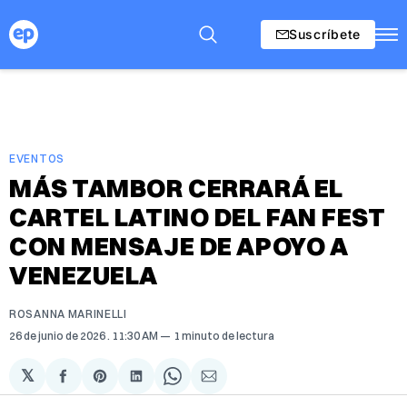
Suscríbete
EVENTOS
MÁS TAMBOR CERRARÁ EL
CARTEL LATINO DEL FAN FEST
CON MENSAJE DE APOYO A
VENEZUELA
ROSANNA MARINELLI
26 de junio de 2026
. 11:30 AM
1 minuto de lectura
𝕏
Compartir
Share
Compartir
Share
Compartir
en
on
en
on
via