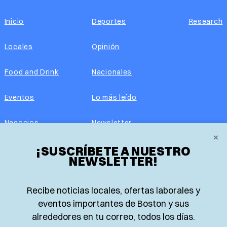
Inicio
Deportes
Research
Locales
Opinión
Food and Drink
Nacionales
Eventos
Lo más leído
Negocios
Newsletter
×
¡SUSCRÍBETE A NUESTRO
Real Estate
Edición impresa
NEWSLETTER!
Historias Latinas
Acerca de nosotros
Recibe noticias locales, ofertas laborales y
Guía de Recursos
Advertise with us
eventos importantes de Boston y sus
alrededores en tu correo, todos los días.