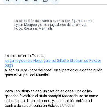
Compartir
Share
Compartir
Share
Compartir
en
on
en
on
via
Facebook
Pinterest
LinkedIn
WhatsApp
Email
La selección de Francia cuenta con figuras como 
Kylian Mbappé y otros jugadores de alto nivel. 
Foto: Rosanna Marinelli.
La selección de Francia,
juega hoy contra Noruega en el Gillette Stadium de Foxbor
ough
a las 3:00 p.m. (hora del este), en el partido que define quién
gana el Grupo I del Mundial.
Para Les Bleus es casi un partido en casa. Una de las
grandes favoritas al título escogió Massachusetts como
su base para todo el torneo, y esa decisión está en el
centro de su campaña en Estados Unidos.