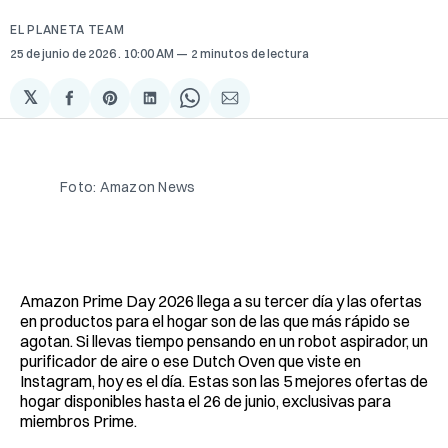
EL PLANETA TEAM
25 de junio de 2026
. 10:00 AM
2 minutos de lectura
𝕏
Compartir
Share
Compartir
Share
Compartir
en
on
en
on
via
Facebook
Pinterest
LinkedIn
WhatsApp
Email
Foto: Amazon News
Amazon Prime Day 2026 llega a su tercer día y las ofertas
en productos para el hogar son de las que más rápido se
agotan. Si llevas tiempo pensando en un robot aspirador, un
purificador de aire o ese Dutch Oven que viste en
Instagram, hoy es el día. Estas son las 5 mejores ofertas de
hogar disponibles hasta el 26 de junio, exclusivas para
miembros Prime.