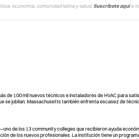
tica, economía, comunidad latina y salud.
Suscríbete aquí
a n
más de 100 mil nuevos técnicos e instaladores de HVAC para satis
que se jubilan. Massachusetts también enfrenta escasez de técn
uno de los 13 community colleges que recibieron ayuda económ
ión de los nuevos profesionales. La institución tiene un program