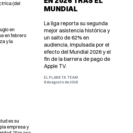
EN 2026 TRAS EL
ctrica (del
MUNDIAL
La liga reporta su segunda
ugio en
mejor asistencia histórica y
se en febrero
un salto de 62% en
za y la
audiencia, impulsada por el
efecto del Mundial 2026 y el
fin de la barrera de pago de
Apple TV.
EL PLANETA TEAM
6 de agosto de 2026
tud es su
opia empresa y
unidad. "Ser esa