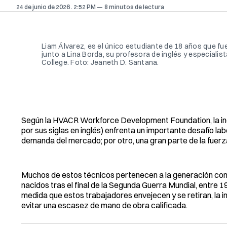
24 de junio de 2026
. 2:52 PM
8 minutos de lectura
Liam Álvarez, es el único estudiante de 18 años que fu
junto a Lina Borda, su profesora de inglés y especial
College. Foto: Jeaneth D. Santana.
Según la HVACR Workforce Development Foundation, la indus
por sus siglas en inglés) enfrenta un importante desafío labo
demanda del mercado; por otro, una gran parte de la fuerza 
Muchos de estos técnicos pertenecen a la generación co
nacidos tras el final de la Segunda Guerra Mundial, entre 1
medida que estos trabajadores envejecen y se retiran, la 
evitar una escasez de mano de obra calificada.