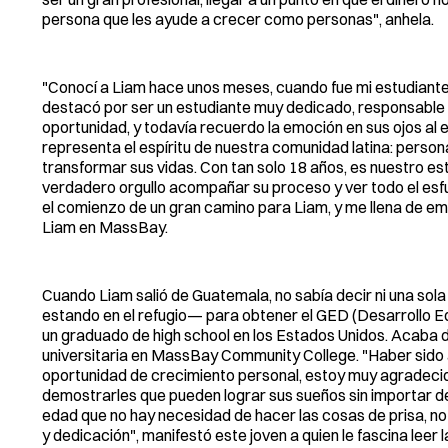
persona que les ayude a crecer como personas", anhela.
"Conocí a Liam hace unos meses, cuando fue mi estudiante
destacó por ser un estudiante muy dedicado, responsable y
oportunidad, y todavía recuerdo la emoción en sus ojos a
representa el espíritu de nuestra comunidad latina: pers
transformar sus vidas. Con tan solo 18 años, es nuestro es
verdadero orgullo acompañar su proceso y ver todo el esf
el comienzo de un gran camino para Liam, y me llena de em
Liam en MassBay.
Cuando Liam salió de Guatemala, no sabía decir ni una sola
estando en el refugio— para obtener el GED (Desarrollo 
un graduado de high school en los Estados Unidos. Acaba de
universitaria en MassBay Community College. "Haber sido 
oportunidad de crecimiento personal, estoy muy agradecid
demostrarles que pueden lograr sus sueños sin importar de
edad que no hay necesidad de hacer las cosas de prisa, no
y dedicación", manifestó este joven a quien le fascina leer l