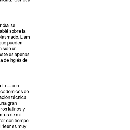
 día, se
ablé sobre la
usiasmado. Liam
 que pueden
a sido un
 este es apenas
a de inglés de
tudió —aun
 académicos de
mación técnica
 una gran
os latinos y
antes de mi
grar con tiempo
l "leer es muy