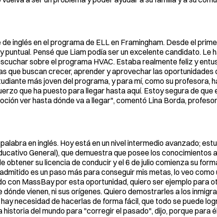
 de inglés en el programa de ELL en Framingham. Desde el primer
 puntual. Pensé que Liam podía ser un excelente candidato. Le h
l escuchar sobre el programa HVAC. Estaba realmente feliz y ent
onas que buscan crecer, aprender y aprovechar las oportunidades
tudiante más joven del programa, y para mí, como su profesora, h
uerzo que ha puesto para llegar hasta aquí. Estoy segura de que
oción ver hasta dónde va a llegar", comentó Lina Borda, profesor
 palabra en inglés. Hoy está en un nivel intermedio avanzado; es
Educativo General), que demuestra que posee los conocimientos
 obtener su licencia de conducir y el 6 de julio comienza su for
admitido es un paso más para conseguir mis metas, lo veo como
o con MassBay por esta oportunidad, quiero ser ejemplo para otr
 dónde vienen, ni sus orígenes. Quiero demostrarles a los inmigr
 hay necesidad de hacerlas de forma fácil, que todo se puede lo
a historia del mundo para "corregir el pasado", dijo, porque para é