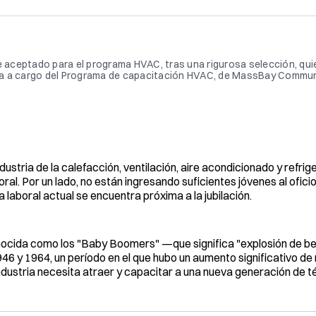
e aceptado para el programa HVAC, tras una rigurosa selección, quie
ista a cargo del Programa de capacitación HVAC, de MassBay Commun
tria de la calefacción, ventilación, aire acondicionado y refrig
ral. Por un lado, no están ingresando suficientes jóvenes al oficio
laboral actual se encuentra próxima a la jubilación.
nocida como los "Baby Boomers" —que significa "explosión de 
946 y 1964, un período en el que hubo un aumento significativo de
industria necesita atraer y capacitar a una nueva generación de 