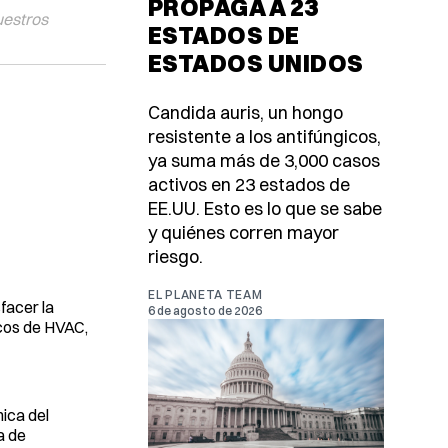
PROPAGA A 23
uestros
ESTADOS DE
ESTADOS UNIDOS
Candida auris, un hongo
resistente a los antifúngicos,
ya suma más de 3,000 casos
activos en 23 estados de
EE.UU. Esto es lo que se sabe
y quiénes corren mayor
riesgo.
EL PLANETA TEAM
facer la
6 de agosto de 2026
icos de HVAC,
ica del
a de