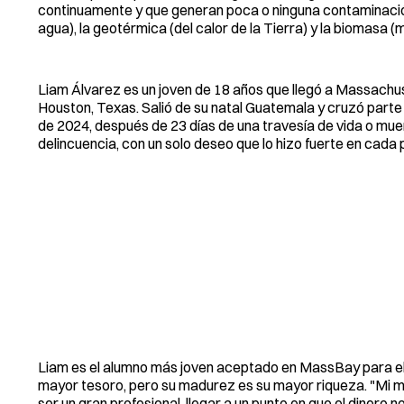
continuamente y que generan poca o ninguna contaminación, co
agua), la geotérmica (del calor de la Tierra) y la biomasa (
Liam Álvarez es un joven de 18 años que llegó a Massachu
Houston, Texas. Salió de su natal Guatemala y cruzó parte
de 2024, después de 23 días de una travesía de vida o muer
delincuencia, con un solo deseo que lo hizo fuerte en cada 
Liam es el alumno más joven aceptado en MassBay para el 
mayor tesoro, pero su madurez es su mayor riqueza. "Mi m
ser un gran profesional, llegar a un punto en que el dinero 