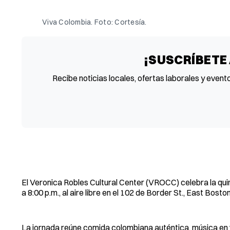
Viva Colombia. Foto: Cortesía.
¡SUSCRÍBETE
Recibe noticias locales, ofertas laborales y event
El Veronica Robles Cultural Center (VROCC) celebra la quin
a 8:00 p.m., al aire libre en el 102 de Border St., East Bosto
La jornada reúne comida colombiana auténtica, música en v