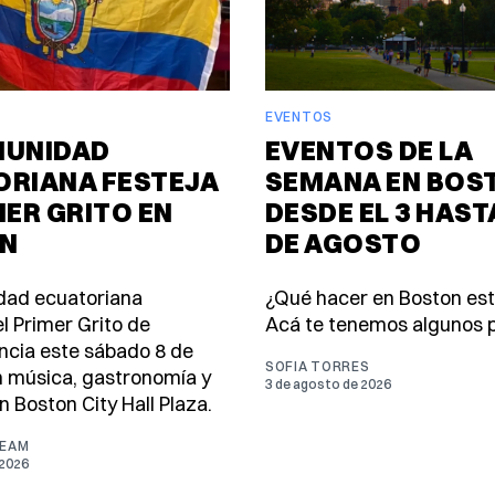
EVENTOS
MUNIDAD
EVENTOS DE LA
ORIANA FESTEJA
SEMANA EN BOS
MER GRITO EN
DESDE EL 3 HASTA
N
DE AGOSTO
dad ecuatoriana
¿Qué hacer en Boston es
l Primer Grito de
Acá te tenemos algunos p
cia este sábado 8 de
SOFIA TORRES
 música, gastronomía y
3 de agosto de 2026
n Boston City Hall Plaza.
TEAM
 2026