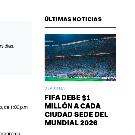
Facebook
Pinterest
LinkedIn
WhatsAp
Email
ÚLTIMAS NOTICIAS
s días.
DEPORTES
FIFA DEBE $1
MILLÓN A CADA
, de 1:00 p.m.
CIUDAD SEDE DEL
MUNDIAL 2026
n programa