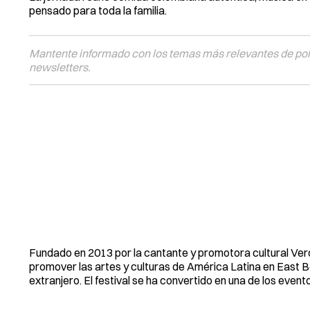
pensado para toda la familia.
Mantente informado con los temas más relevantes de polí
newsletters.
Fundado en 2013 por la cantante y promotora cultural Veró
promover las artes y culturas de América Latina en East B
extranjero. El festival se ha convertido en una de los even