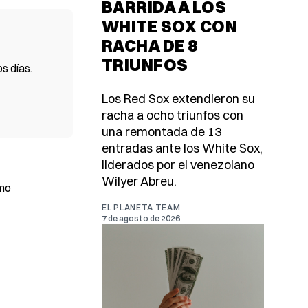
BARRIDA A LOS
WHITE SOX CON
RACHA DE 8
TRIUNFOS
s días.
Los Red Sox extendieron su
racha a ocho triunfos con
una remontada de 13
entradas ante los White Sox,
liderados por el venezolano
Wilyer Abreu.
omo
EL PLANETA TEAM
7 de agosto de 2026