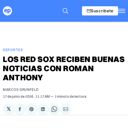
Suscríbete
DEPORTES
LOS RED SOX RECIBEN BUENAS
NOTICIAS CON ROMAN
ANTHONY
MARCOS GRUNFELD
17 de junio de 2026
. 11:17 AM
1 minuto de lectura
𝕏
Compartir
Share
Compartir
Share
Compartir
en
on
en
on
via
Facebook
Pinterest
LinkedIn
WhatsApp
Email