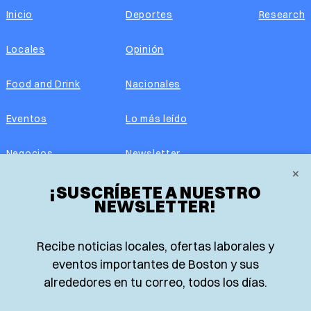
Inicio
Deportes
Research
Locales
Opinión
Food and Drink
Nacionales
Eventos
Lo más leído
Negocios
Newsletter
×
Real Estate
¡SUSCRÍBETE A NUESTRO
Edición impresa
NEWSLETTER!
Historias Latinas
Acerca de nosotros
Recibe noticias locales, ofertas laborales y
Guía de Recursos
Advertise with us
eventos importantes de Boston y sus
alrededores en tu correo, todos los días.
© 2026 El Planeta | Noticias en español desde Boston,