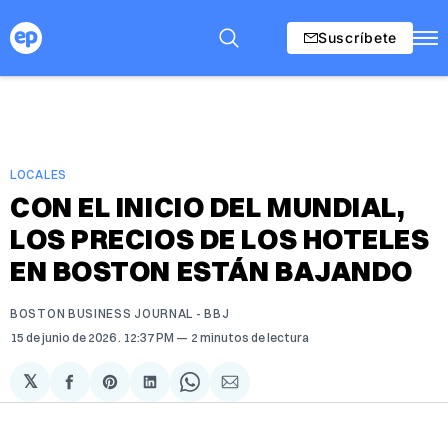
Suscríbete
LOCALES
CON EL INICIO DEL MUNDIAL,
LOS PRECIOS DE LOS HOTELES
EN BOSTON ESTÁN BAJANDO
BOSTON BUSINESS JOURNAL - BBJ
15 de junio de 2026
. 12:37 PM
2 minutos de lectura
𝕏
Compartir
Share
Compartir
Share
Compartir
en
on
en
on
via
Facebook
Pinterest
LinkedIn
WhatsApp
Email