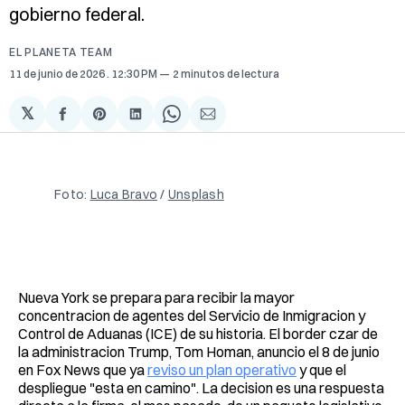
gobierno federal.
EL PLANETA TEAM
11 de junio de 2026
. 12:30 PM
2 minutos de lectura
𝕏
Compartir
Share
Compartir
Share
Compartir
en
on
en
on
via
Facebook
Pinterest
LinkedIn
WhatsApp
Email
Foto: 
Luca Bravo
 / 
Unsplash
Nueva York se prepara para recibir la mayor
concentracion de agentes del Servicio de Inmigracion y
Control de Aduanas (ICE) de su historia. El border czar de
la administracion Trump, Tom Homan, anuncio el 8 de junio
en Fox News que ya
reviso un plan operativo
y que el
despliegue "esta en camino". La decision es una respuesta