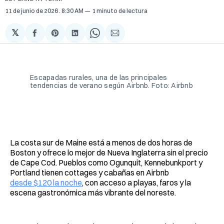
11 de junio de 2026
. 8:30 AM
1 minuto de lectura
𝕏
Compartir
Share
Compartir
Share
Compartir
en
on
en
on
via
Facebook
Pinterest
LinkedIn
WhatsApp
Email
Escapadas rurales, una de las principales
tendencias de verano según Airbnb. Foto: Airbnb
La costa sur de Maine está a menos de dos horas de
Boston y ofrece lo mejor de Nueva Inglaterra sin el precio
de Cape Cod. Pueblos como Ogunquit, Kennebunkport y
Portland tienen cottages y cabañas en Airbnb
desde $120 la noche
, con acceso a playas, faros y la
escena gastronómica más vibrante del noreste.