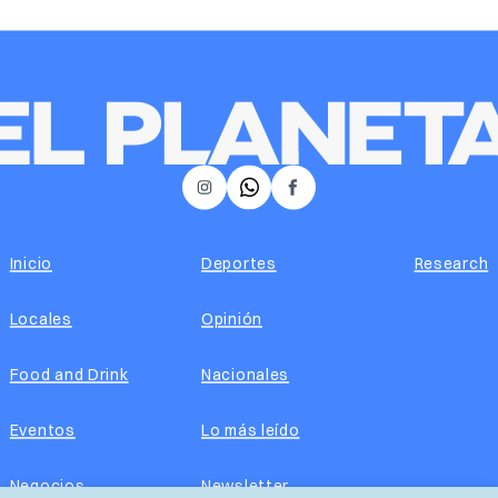
𝕏
Instagram
Facebook
Inicio
Deportes
Research
Locales
Opinión
Food and Drink
Nacionales
Eventos
Lo más leído
Negocios
Newsletter