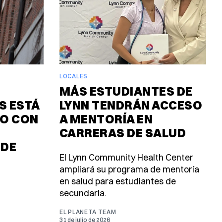
LOCALES
MÁS ESTUDIANTES DE
 ESTÁ
LYNN TENDRÁN ACCESO
O CON
A MENTORÍA EN
CARRERAS DE SALUD
 DE
El Lynn Community Health Center
ampliará su programa de mentoría
en salud para estudiantes de
secundaria.
EL PLANETA TEAM
31 de julio de 2026