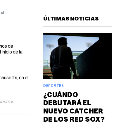
Facebook
Pinterest
LinkedIn
WhatsAp
Email
ash
ÚLTIMAS NOTICIAS
emos de
inicio de la
chusetts, en el
DEPORTES
¿CUÁNDO
DEBUTARÁ EL
uestros
NUEVO CATCHER
DE LOS RED SOX?