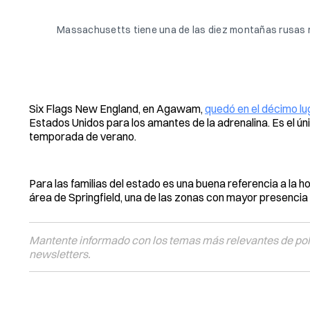
Massachusetts tiene una de las diez montañas rusas m
Six Flags New England, en Agawam,
quedó en el décimo lu
Estados Unidos para los amantes de la adrenalina. Es el únic
temporada de verano.
Para las familias del estado es una buena referencia a la h
área de Springfield, una de las zonas con mayor presencia l
Mantente informado con los temas más relevantes de polí
newsletters.