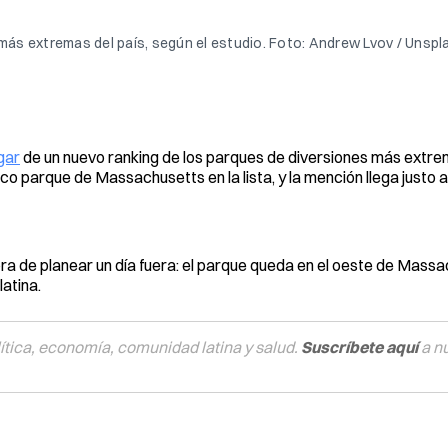
ás extremas del país, según el estudio. Foto: Andrew Lvov / Unspl
gar
de un nuevo ranking de los parques de diversiones más extr
o parque de Massachusetts en la lista, y la mención llega justo al 
ora de planear un día fuera: el parque queda en el oeste de Massa
atina.
tica, economía, comunidad latina y salud.
Suscríbete aquí
a n