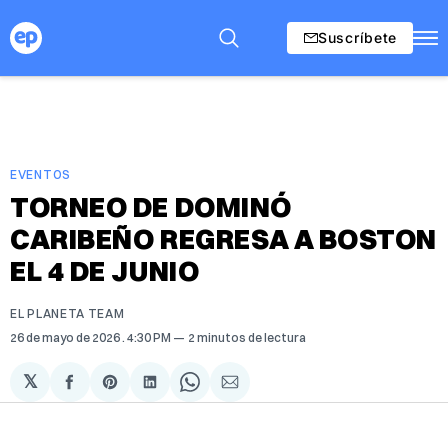
Suscríbete
EVENTOS
TORNEO DE DOMINÓ
CARIBEÑO REGRESA A BOSTON
EL 4 DE JUNIO
EL PLANETA TEAM
26 de mayo de 2026
. 4:30 PM
2 minutos de lectura
𝕏
Compartir
Share
Compartir
Share
Compartir
en
on
en
on
via
Facebook
Pinterest
LinkedIn
WhatsApp
Email