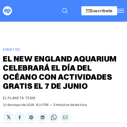
Suscríbete
EVENTOS
EL NEW ENGLAND AQUARIUM
CELEBRARÁ EL DÍA DEL
OCÉANO CON ACTIVIDADES
GRATIS EL 7 DE JUNIO
EL PLANETA TEAM
22 de mayo de 2026
. 6:22 PM
3 minutos de lectura
𝕏
Compartir
Share
Compartir
Share
Compartir
en
on
en
on
via