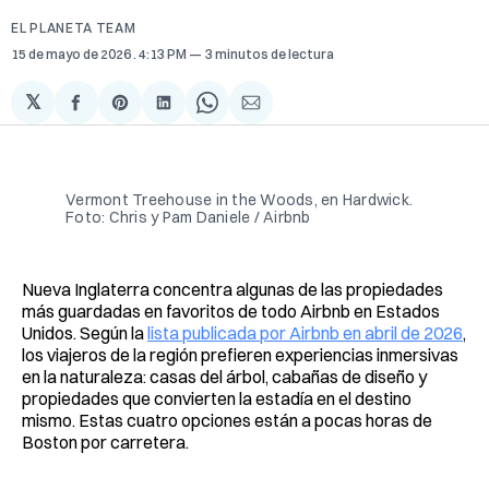
EL PLANETA TEAM
15 de mayo de 2026
. 4:13 PM
3 minutos de lectura
𝕏
Compartir
Share
Compartir
Share
Compartir
en
on
en
on
via
Facebook
Pinterest
LinkedIn
WhatsApp
Email
Vermont Treehouse in the Woods, en Hardwick. 
Foto: Chris y Pam Daniele / Airbnb
Nueva Inglaterra concentra algunas de las propiedades
más guardadas en favoritos de todo Airbnb en Estados
Unidos. Según la
lista publicada por Airbnb en abril de 2026
,
los viajeros de la región prefieren experiencias inmersivas
en la naturaleza: casas del árbol, cabañas de diseño y
propiedades que convierten la estadía en el destino
mismo. Estas cuatro opciones están a pocas horas de
Boston por carretera.