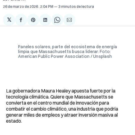
26 de marzo de 2026
. 2:04 PM
3 minutos de lectura
𝕏
Compartir
Share
Compartir
Share
Compartir
en
on
en
on
via
Facebook
Pinterest
LinkedIn
WhatsApp
Email
Paneles solares, parte del ecosistema de energía 
limpia que Massachusetts busca liderar. Foto: 
American Public Power Association / Unsplash
La gobernadora Maura Healey apuesta fuerte por la
tecnología climática. Quiere que Massachusetts se
convierta en el centro mundial de innovación para
combatir el cambio climático, una industria que podría
generar miles de empleos y atraer inversión masiva al
estado.