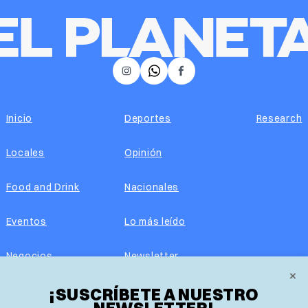
𝕏
Instagram
Facebook
Inicio
Deportes
Research
Locales
Opinión
Food and Drink
Nacionales
Eventos
Lo más leído
Negocios
Newsletter
×
¡SUSCRÍBETE A NUESTRO
Real Estate
Edición impresa