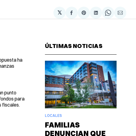
𝕏
Compartir
Share
Compartir
Share
Compa
en
on
en
on
via
Facebook
Pinterest
LinkedIn
WhatsAp
Email
ÚLTIMAS NOTICIAS
ropuesta ha
inanzas
un punto
 fondos para
 fiscales.
LOCALES
FAMILIAS
DENUNCIAN QUE