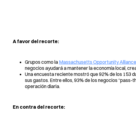
A favor del recorte:
Grupos como la
Massachusetts Opportunity Allianc
negocios ayudará a mantener la economía local, crear
Una encuesta reciente mostró que 92% de los 153 du
sus gastos. Entre ellos, 93% de los negocios “pass-th
operación diaria.
En contra del recorte: