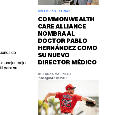
HISTORIAS LATINAS
COMMONWEALTH
CARE ALLIANCE
NOMBRA AL
DOCTOR PABLO
HERNÁNDEZ COMO
 dueños de
SU NUEVO
DIRECTOR MÉDICO
á manejar mejor
il para su
ROSANNA MARINELLI
7 de agosto de 2026