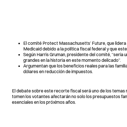
El comité Protect Massachusetts’ Future, que lidera l
Medicaid debido a la política fiscal federal y que este
Según Harris Gruman, presidente del comité, “sería
grandes en la historia en este momento delicado”.
Argumentan que los beneficios reales para las famili
dólares en reducción de impuestos.
El debate sobre este recorte fiscal será uno de los tem
tomen los votantes afectarán no solo los presupuestos fami
esenciales en los próximos años.