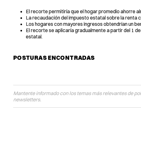
El recorte permitiría que el hogar promedio ahorre a
La recaudación del impuesto estatal sobre la renta c
Los hogares con mayores ingresos obtendrían un bene
El recorte se aplicaría gradualmente a partir del 1 
estatal.
POSTURAS ENCONTRADAS
Mantente informado con los temas más relevantes de polí
newsletters.