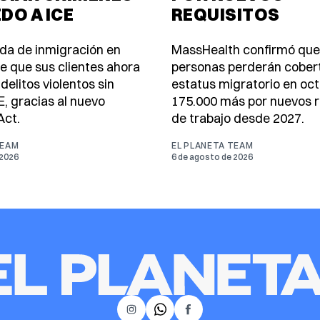
EDO A ICE
REQUISITOS
da de inmigración en
MassHealth confirmó que
e que sus clientes ahora
personas perderán cober
elitos violentos sin
estatus migratorio en oct
E, gracias al nuevo
175.000 más por nuevos r
ct.
de trabajo desde 2027.
TEAM
EL PLANETA TEAM
 2026
6 de agosto de 2026
𝕏
Instagram
Facebook