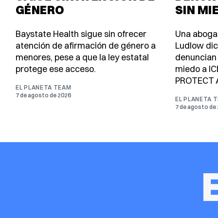
GÉNERO
SIN MI
Baystate Health sigue sin ofrecer
Una aboga
atención de afirmación de género a
Ludlow dic
menores, pese a que la ley estatal
denuncian d
protege ese acceso.
miedo a IC
PROTECT A
EL PLANETA TEAM
7 de agosto de 2026
EL PLANETA 
7 de agosto de