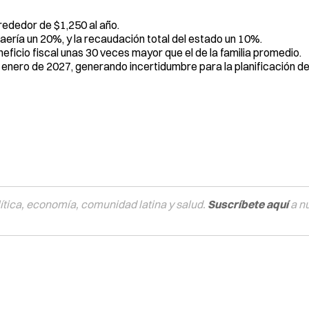
lrededor de $1,250 al año.
aería un 20%, y la recaudación total del estado un 10%.
ficio fiscal unas 30 veces mayor que el de la familia promedio.
de enero de 2027, generando incertidumbre para la planificación d
tica, economía, comunidad latina y salud.
Suscríbete aquí
a n