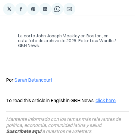
𝕏
Compartir
Share
Compartir
Share
Compartir
en
on
en
on
via
Facebook
Pinterest
LinkedIn
WhatsApp
Email
La corte John Joseph Moakley en Boston, en 
esta foto de archivo de 2025. Foto: Lisa Wardle / 
GBH News.
Por
Sarah Betancourt
To read this article in English in GBH News,
click here
.
Mantente informado con los temas más relevantes de
política, economía, comunidad latina y salud.
Suscríbete aquí
a nuestros newsletters.