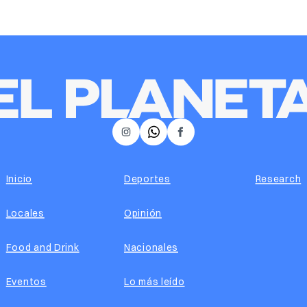
𝕏
Instagram
Facebook
Inicio
Deportes
Research
Locales
Opinión
Food and Drink
Nacionales
Eventos
Lo más leído