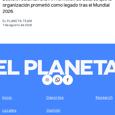
organización prometió como legado tras el Mundial
2026.
EL PLANETA TEAM
7 de agosto de 2026
𝕏
Instagram
Facebook
Inicio
Deportes
Research
Locales
Opinión