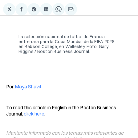
𝕏
Compartir
Share
Compartir
Share
Compartir
en
on
en
on
via
Facebook
Pinterest
LinkedIn
WhatsApp
Email
La selección nacional de fútbol de Francia 
entrenará para la Copa Mundial de la FIFA 2026 
en Babson College, en Wellesley. Foto: Gary 
Higgins / Boston Business Journal.
Por
Maya Shavit
To read this article in English in the Boston Business
Journal,
click here
.
Mantente informado con los temas más relevantes de