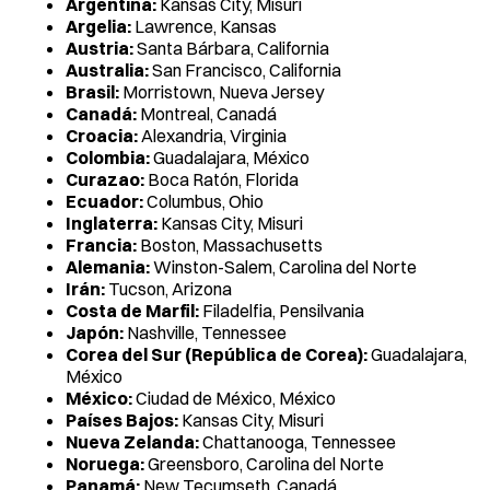
Argentina:
Kansas City, Misuri
Argelia:
Lawrence, Kansas
Austria:
Santa Bárbara, California
Australia:
San Francisco, California
Brasil:
Morristown, Nueva Jersey
Canadá:
Montreal, Canadá
Croacia:
Alexandria, Virginia
Colombia:
Guadalajara, México
Curazao:
Boca Ratón, Florida
Ecuador:
Columbus, Ohio
Inglaterra:
Kansas City, Misuri
Francia:
Boston, Massachusetts
Alemania:
Winston-Salem, Carolina del Norte
Irán:
Tucson, Arizona
Costa de Marfil:
Filadelfia, Pensilvania
Japón:
Nashville, Tennessee
Corea del Sur (República de Corea):
Guadalajara,
México
México:
Ciudad de México, México
Países Bajos:
Kansas City, Misuri
Nueva Zelanda:
Chattanooga, Tennessee
Noruega:
Greensboro, Carolina del Norte
Panamá:
New Tecumseth, Canadá