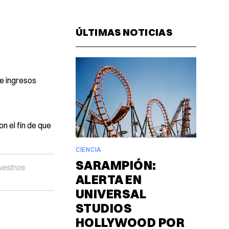
Facebook
Pinterest
LinkedIn
WhatsAp
Email
ÚLTIMAS NOTICIAS
de ingresos
n el fin de que
CIENCIA
SARAMPIÓN:
uestros
ALERTA EN
UNIVERSAL
STUDIOS
HOLLYWOOD POR