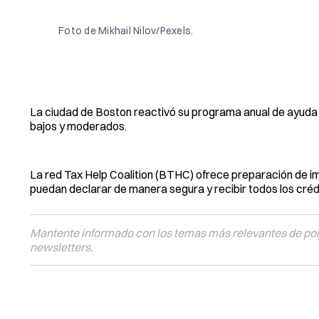
Foto de Mikhail Nilov/Pexels. 
La ciudad de Boston reactivó su programa anual de ayuda g
bajos y moderados.
La red Tax Help Coalition (BTHC) ofrece preparación de im
puedan declarar de manera segura y recibir todos los créd
Mantente informado con los temas más relevantes de polí
newsletters.