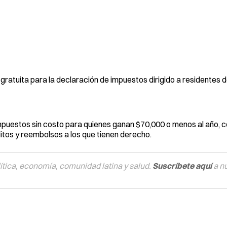
ratuita para la declaración de impuestos dirigido a residentes 
puestos sin costo para quienes ganan $70,000 o menos al año, co
itos y reembolsos a los que tienen derecho.
tica, economía, comunidad latina y salud.
Suscríbete aquí
a n