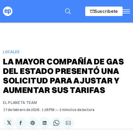
Suscríbete
LOCALES
LA MAYOR COMPAÑÍA DE GAS
DEL ESTADO PRESENTÓ UNA
SOLICITUD PARA AJUSTAR Y
AUMENTAR SUS TARIFAS
EL PLANETA TEAM
17 de febrero de 2026
. 1:26 PM
2 minutos de lectura
𝕏
Compartir
Share
Compartir
Share
Compartir
en
on
en
on
via