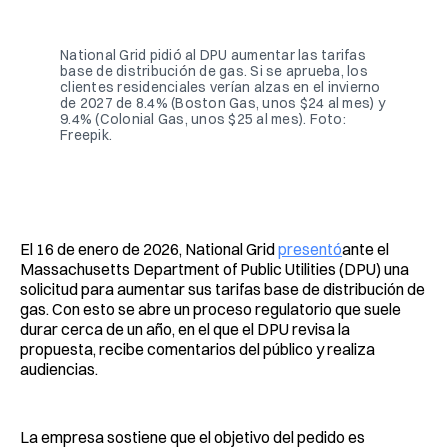
Facebook
Pinterest
LinkedIn
WhatsApp
Email
National Grid pidió al DPU aumentar las tarifas 
base de distribución de gas. Si se aprueba, los 
clientes residenciales verían alzas en el invierno 
de 2027 de 8.4% (Boston Gas, unos $24 al mes) y 
9.4% (Colonial Gas, unos $25 al mes). Foto: 
Freepik.
El 16 de enero de 2026, National Grid
presentó
ante el
Massachusetts Department of Public Utilities (DPU) una
solicitud para aumentar sus tarifas base de distribución de
gas. Con esto se abre un proceso regulatorio que suele
durar cerca de un año, en el que el DPU revisa la
propuesta, recibe comentarios del público y realiza
audiencias.
La empresa sostiene que el objetivo del pedido es