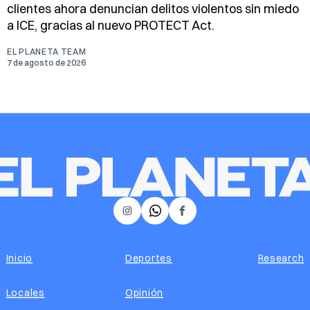
clientes ahora denuncian delitos violentos sin miedo
a ICE, gracias al nuevo PROTECT Act.
EL PLANETA TEAM
7 de agosto de 2026
𝕏
Instagram
Facebook
Inicio
Deportes
Research
Locales
Opinión