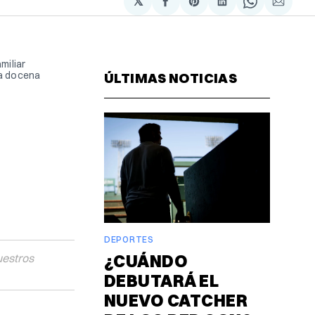
𝕏
Compartir
Share
Compartir
Share
Compa
en
on
en
on
via
Facebook
Pinterest
LinkedIn
WhatsAp
Email
iliar 
a docena 
ÚLTIMAS NOTICIAS
DEPORTES
¿CUÁNDO
uestros
DEBUTARÁ EL
NUEVO CATCHER