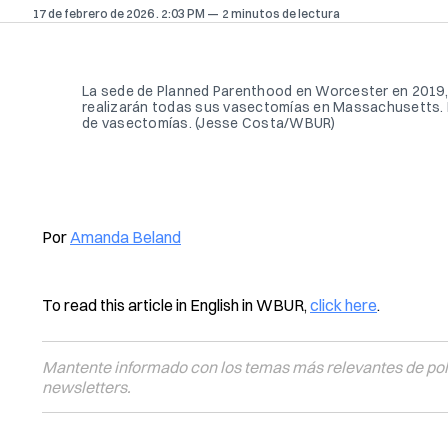
17 de febrero de 2026
. 2:03 PM
2 minutos de lectura
La sede de Planned Parenthood en Worcester en 2019, do
realizarán todas sus vasectomías en Massachusetts. La
de vasectomías. (Jesse Costa/WBUR)
Por
Amanda Beland
To read this article in English in WBUR,
click here
.
Mantente informado con los temas más relevantes de polí
newsletters.