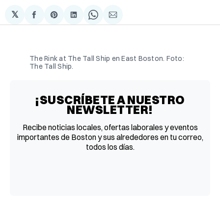
𝕏
Compartir
Share
Compartir
Share
Compartir
en
on
en
on
via
Facebook
Pinterest
LinkedIn
WhatsApp
Email
The Rink at The Tall Ship en East Boston. Foto: 
The Tall Ship.
¡SUSCRÍBETE A NUESTRO
NEWSLETTER!
Recibe noticias locales, ofertas laborales y eventos
importantes de Boston y sus alrededores en tu correo,
todos los días.