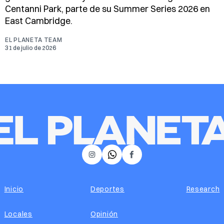
Centanni Park, parte de su Summer Series 2026 en
East Cambridge.
EL PLANETA TEAM
31 de julio de 2026
𝕏
Instagram
Facebook
Inicio
Deportes
Research
Locales
Opinión