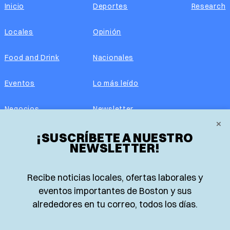
Inicio
Deportes
Research
Locales
Opinión
Food and Drink
Nacionales
Eventos
Lo más leído
Negocios
Newsletter
×
¡SUSCRÍBETE A NUESTRO
Real Estate
Edición impresa
NEWSLETTER!
Historias Latinas
Acerca de nosotros
Recibe noticias locales, ofertas laborales y
Guía de Recursos
Advertise with us
eventos importantes de Boston y sus
alrededores en tu correo, todos los días.
© 2026 El Planeta | Noticias en español desde Boston,
Massachusetts