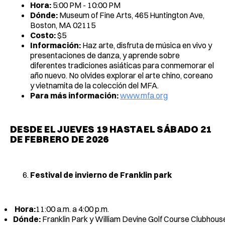
Hora:
5:00 PM - 10:00 PM
Dónde:
Museum of Fine Arts, 465 Huntington Ave,
Boston, MA 02115
Costo:
$5
Información:
Haz arte, disfruta de música en vivo y
presentaciones de danza, y aprende sobre
diferentes tradiciones asiáticas para conmemorar el
año nuevo. No olvides explorar el arte chino, coreano
y vietnamita de la colección del MFA.
Para más información:
www.mfa.org
DESDE EL JUEVES 19 HASTA EL SÁBADO 21
DE FEBRERO DE 2026
Festival de invierno de Franklin park
Hora:
11:00 a.m. a 4:00 p.m.
Dónde:
Franklin Park y William Devine Golf Course Clubhous