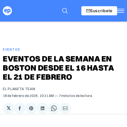
Suscríbete
EVENTOS
EVENTOS DE LA SEMANA EN
BOSTON DESDE EL 16 HASTA
EL 21 DE FEBRERO
EL PLANETA TEAM
16 de febrero de 2026
. 10:21 AM
7 minutos de lectura
𝕏
Compartir
Share
Compartir
Share
Compartir
en
on
en
on
via
Facebook
Pinterest
LinkedIn
WhatsApp
Email