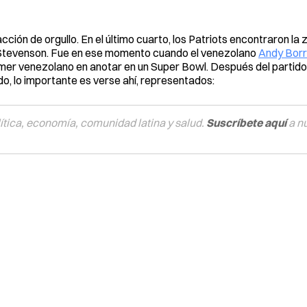
cción de orgullo. En el último cuarto, los Patriots encontraron la
Stevenson. Fue en ese momento cuando el venezolano
Andy Borr
primer venezolano en anotar en un Super Bowl. Después del partido
ado, lo importante es verse ahí, representados:
tica, economía, comunidad latina y salud.
Suscríbete aquí
a n