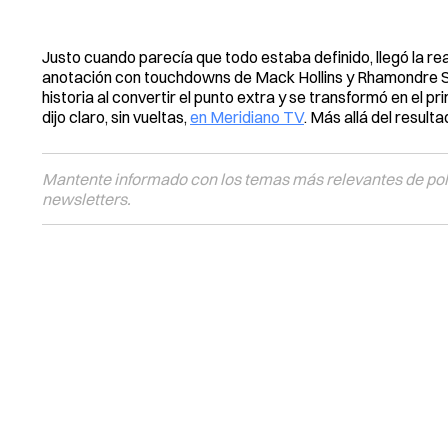
Justo cuando parecía que todo estaba definido, llegó la rea
anotación con touchdowns de Mack Hollins y Rhamondre 
historia al convertir el punto extra y se transformó en el 
dijo claro, sin vueltas,
en Meridiano TV
. Más allá del result
Mantente informado con los temas más relevantes de polí
newsletters.