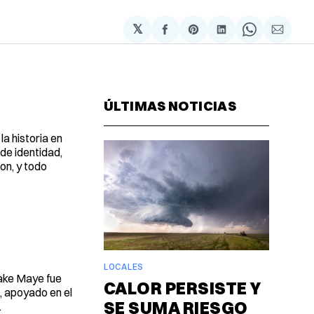
𝕏
Compartir
Share
Compartir
Share
Compa
en
on
en
on
via
Facebook
Pinterest
LinkedIn
WhatsAp
Email
ÚLTIMAS NOTICIAS
a historia en
 de identidad,
ton, y todo
LOCALES
rake Maye fue
CALOR PERSISTE Y
, apoyado en el
SE SUMA RIESGO
.