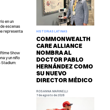
rio en un
nó de escenas
ue representa
HISTORIAS LATINAS
COMMONWEALTH
CARE ALLIANCE
NOMBRA AL
alftime Show
na y un niño
DOCTOR PABLO
s Stadium:
HERNÁNDEZ COMO
SU NUEVO
DIRECTOR MÉDICO
ROSANNA MARINELLI
7 de agosto de 2026