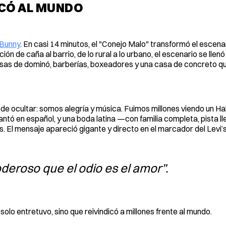
ICÓ AL MUNDO
Bunny
. En casi 14 minutos, el "Conejo Malo" transformó el escena
ión de caña al barrio, de lo rural a lo urbano, el escenario se lle
esas de dominó, barberías, boxeadores y una casa de concreto q
ede ocultar: somos alegría y música. Fuimos millones viendo un H
antó en español, y una boda latina —con familia completa, pista lle
. El mensaje apareció gigante y directo en el marcador del Levi’
deroso que el odio es el amor”
.
o entretuvo, sino que reivindicó a millones frente al mundo.