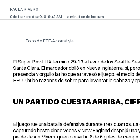
PAOLA RIVERO
9 de febrero de 2026
. 8:43 AM
2 minutos de lectura
Foto de EFE/Acoustyle.
El Super Bowl LIX terminó 29-13 a favor de los Seattle Se
Santa Clara. El marcador dolió en Nueva Inglaterra, sí, per
presencia y orgullo latino que atravesó el juego, el medio t
EEUU, hubo razones de sobra para levantar la cabeza y apl
UN PARTIDO CUESTA ARRIBA, CIF
El juego fue una batalla defensiva durante tres cuartos. L
capturado hasta cinco veces y New England despejó una y o
pie de Jason Myers, quien convirtió 6 de 6 goles de campo, 