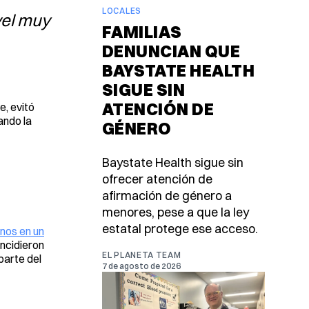
LOCALES
vel muy
FAMILIAS
DENUNCIAN QUE
BAYSTATE HEALTH
SIGUE SIN
ATENCIÓN DE
e, evitó
ando la
GÉNERO
Baystate Health sigue sin
ofrecer atención de
afirmación de género a
menores, pese a que la ley
estatal protege ese acceso.
inos en un
incidieron
EL PLANETA TEAM
parte del
7 de agosto de 2026