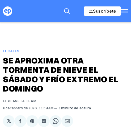
Suscríbete
LOCALES
SE APROXIMA OTRA
TORMENTA DE NIEVE EL
SÁBADO Y FRÍO EXTREMO EL
DOMINGO
EL PLANETA TEAM
6 de febrero de 2026
. 11:59 AM
1 minuto de lectura
𝕏
Compartir
Share
Compartir
Share
Compartir
en
on
en
on
via