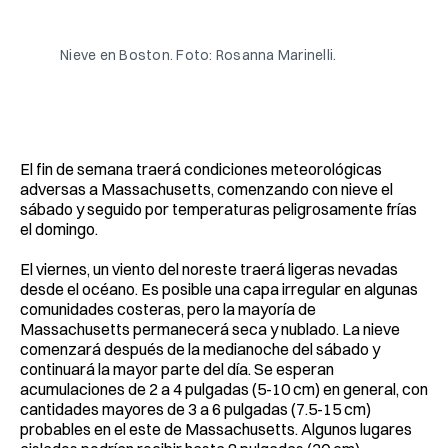
Facebook
Pinterest
LinkedIn
WhatsApp
Email
Nieve en Boston. Foto: Rosanna Marinelli.
El fin de semana traerá condiciones meteorológicas
adversas a Massachusetts, comenzando con nieve el
sábado y seguido por temperaturas peligrosamente frías
el domingo.
El viernes, un viento del noreste traerá ligeras nevadas
desde el océano. Es posible una capa irregular en algunas
comunidades costeras, pero la mayoría de
Massachusetts permanecerá seca y nublado. La nieve
comenzará después de la medianoche del sábado y
continuará la mayor parte del día. Se esperan
acumulaciones de 2 a 4 pulgadas (5-10 cm) en general, con
cantidades mayores de 3 a 6 pulgadas (7.5-15 cm)
probables en el este de Massachusetts. Algunos lugares