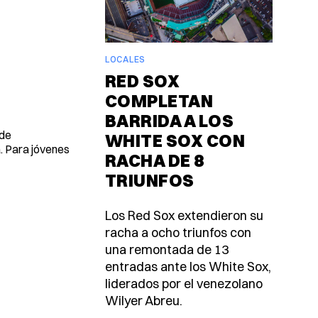
LOCALES
RED SOX
COMPLETAN
BARRIDA A LOS
 de
WHITE SOX CON
a. Para jóvenes
RACHA DE 8
TRIUNFOS
Los Red Sox extendieron su
racha a ocho triunfos con
una remontada de 13
entradas ante los White Sox,
liderados por el venezolano
Wilyer Abreu.