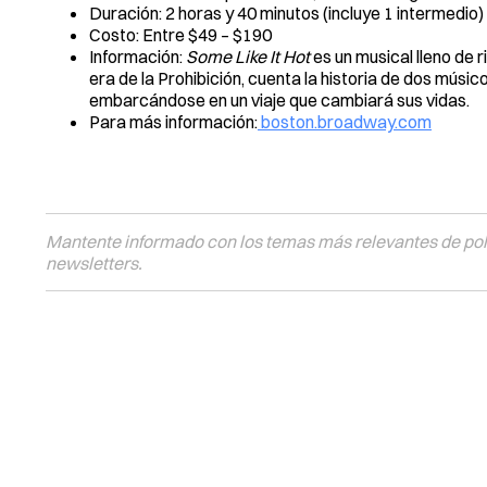
Duración: 2 horas y 40 minutos (incluye 1 intermedio)
Costo: Entre $49 – $190
Información:
Some Like It Hot
es un musical lleno de 
era de la Prohibición, cuenta la historia de dos músic
embarcándose en un viaje que cambiará sus vidas.
Para más información:
boston.broadway.com
Mantente informado con los temas más relevantes de polí
newsletters.