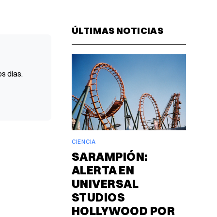
Facebook
Pinterest
LinkedIn
WhatsAp
Email
ÚLTIMAS NOTICIAS
s días.
CIENCIA
SARAMPIÓN:
ALERTA EN
UNIVERSAL
STUDIOS
HOLLYWOOD POR