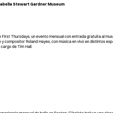
l Isabella Stewart Gardner Museum
ee First Thursdays, un evento mensual con entrada gratuita al mus
co y compositor Roland Hayes, con música en vivo en distintos esp
 cargo de Tim Hall.
periencia mensual de baile en Boston. El boleto incluye una clas