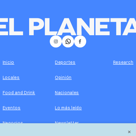
𝕏
Instagram
Facebook
Inicio
Deportes
Research
Locales
Opinión
Food and Drink
Nacionales
Eventos
Lo más leído
Negocios
Newsletter
×