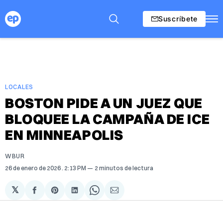
Suscríbete
LOCALES
BOSTON PIDE A UN JUEZ QUE
BLOQUEE LA CAMPAÑA DE ICE
EN MINNEAPOLIS
WBUR
26 de enero de 2026
. 2:13 PM
2 minutos de lectura
𝕏
Compartir
Share
Compartir
Share
Compartir
en
on
en
on
via
Facebook
Pinterest
LinkedIn
WhatsApp
Email