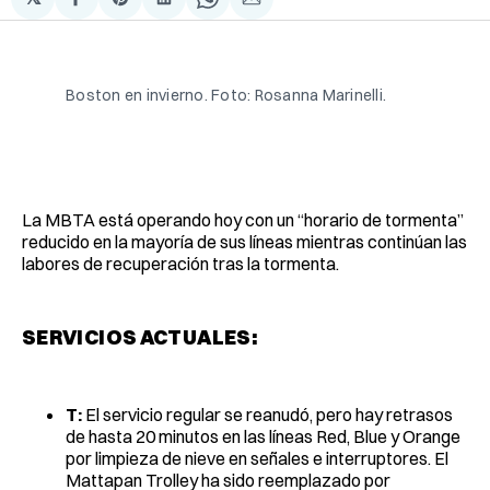
Compartir
Share
Compartir
Share
Compartir
en
on
en
on
via
Facebook
Pinterest
LinkedIn
WhatsApp
Email
Boston en invierno. Foto: Rosanna Marinelli.
La MBTA está operando hoy con un “horario de tormenta”
reducido en la mayoría de sus líneas mientras continúan las
labores de recuperación tras la tormenta.
SERVICIOS ACTUALES:
T:
El servicio regular se reanudó, pero hay retrasos
de hasta 20 minutos en las líneas Red, Blue y Orange
por limpieza de nieve en señales e interruptores. El
Mattapan Trolley ha sido reemplazado por