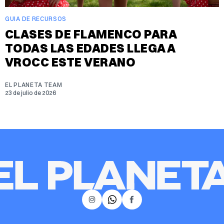
GUIA DE RECURSOS
CLASES DE FLAMENCO PARA
TODAS LAS EDADES LLEGA A
VROCC ESTE VERANO
EL PLANETA TEAM
23 de julio de 2026
𝕏
Instagram
Facebook