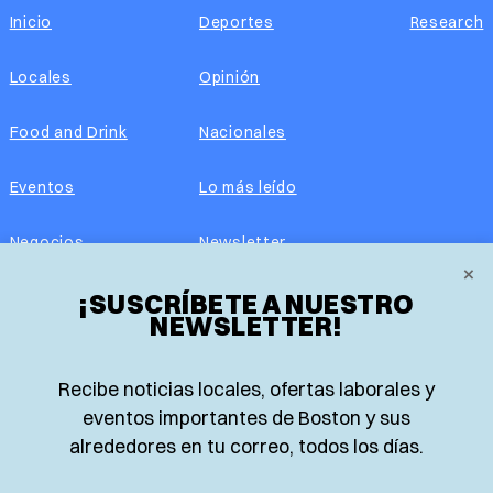
Inicio
Deportes
Research
Locales
Opinión
Food and Drink
Nacionales
Eventos
Lo más leído
Negocios
Newsletter
×
Real Estate
¡SUSCRÍBETE A NUESTRO
Edición impresa
NEWSLETTER!
Historias Latinas
Acerca de nosotros
Recibe noticias locales, ofertas laborales y
Guía de Recursos
Advertise with us
eventos importantes de Boston y sus
alrededores en tu correo, todos los días.
© 2026 El Planeta | Noticias en español desde Boston,