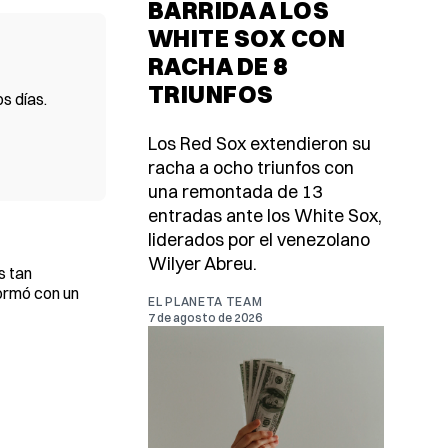
BARRIDA A LOS
WHITE SOX CON
RACHA DE 8
TRIUNFOS
s días.
Los Red Sox extendieron su
racha a ocho triunfos con
una remontada de 13
entradas ante los White Sox,
liderados por el venezolano
Wilyer Abreu.
s tan
ormó con un
EL PLANETA TEAM
7 de agosto de 2026