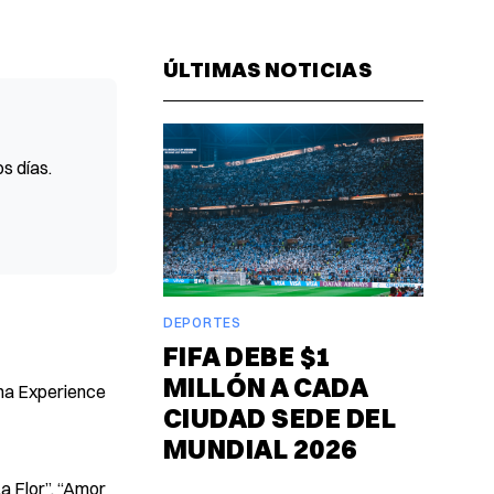
Facebook
Pinterest
LinkedIn
WhatsAp
Email
ÚLTIMAS NOTICIAS
s días.
DEPORTES
FIFA DEBE $1
MILLÓN A CADA
ena Experience
CIUDAD SEDE DEL
MUNDIAL 2026
a Flor”, “Amor