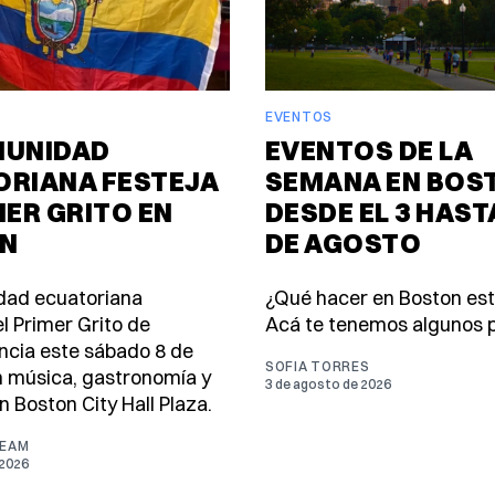
EVENTOS
MUNIDAD
EVENTOS DE LA
ORIANA FESTEJA
SEMANA EN BOS
MER GRITO EN
DESDE EL 3 HASTA
N
DE AGOSTO
dad ecuatoriana
¿Qué hacer en Boston es
l Primer Grito de
Acá te tenemos algunos p
cia este sábado 8 de
SOFIA TORRES
 música, gastronomía y
3 de agosto de 2026
n Boston City Hall Plaza.
TEAM
 2026