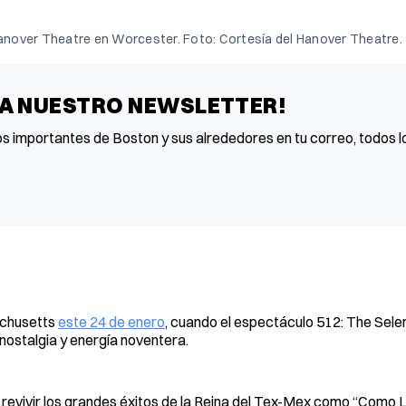
 Hanover Theatre en Worcester. Foto: Cortesía del Hanover Theatre.
 A NUESTRO NEWSLETTER!
os importantes de Boston y sus alrededores en tu correo, todos lo
sachusetts
este 24 de enero
, cuando el espectáculo 512: The Sel
nostalgia y energía noventera.
revivir los grandes éxitos de la Reina del Tex-Mex como “Como L