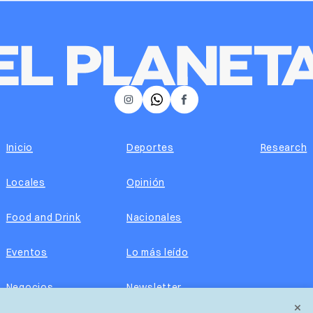
𝕏
Instagram
Facebook
Inicio
Deportes
Research
Locales
Opinión
Food and Drink
Nacionales
Eventos
Lo más leído
Negocios
Newsletter
×