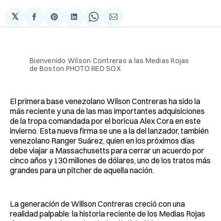
𝕏
Compartir
Share
Compartir
Share
Compartir
en
on
en
on
via
Facebook
Pinterest
LinkedIn
WhatsApp
Email
Bienvenido Wilson Contreras a las Medias Rojas 
de Boston PHOTO RED SOX
El primera base venezolano Wilson Contreras ha sido la
más reciente y una de las mas importantes adquisiciones
de la tropa comandada por el boricua Alex Cora en este
invierno. Esta nueva firma se une a la del lanzador, también
venezolano Ranger Suárez, quien en los próximos días
debe viajar a Massachusetts para cerrar un acuerdo por
cinco años y 130 millones de dólares, uno de los tratos más
grandes para un pitcher de aquella nación.
La generación de Willson Contreras creció con una
realidad palpable: la historia reciente de los Medias Rojas