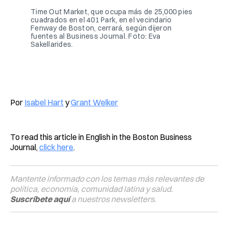
Time Out Market, que ocupa más de 25,000 pies 
cuadrados en el 401 Park, en el vecindario 
Fenway de Boston, cerrará, según dijeron 
fuentes al Business Journal. Foto: Eva 
Sakellarides.
Por
Isabel Hart
y
Grant Welker
To read this article in English in the Boston Business
Journal,
click here
.
Mantente informado con los temas más relevantes de
política, economía, comunidad latina y salud.
Suscríbete aquí
a nuestros newsletters.