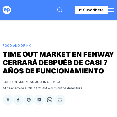
Suscríbete
FOOD AND DRINK
TIME OUT MARKET EN FENWAY
CERRARÁ DESPUÉS DE CASI 7
AÑOS DE FUNCIONAMIENTO
BOSTON BUSINESS JOURNAL - BBJ
14 de enero de 2026
. 11:21 AM
3 minutos de lectura
𝕏
Compartir
Share
Compartir
Share
Compartir
en
on
en
on
via
Facebook
Pinterest
LinkedIn
WhatsApp
Email