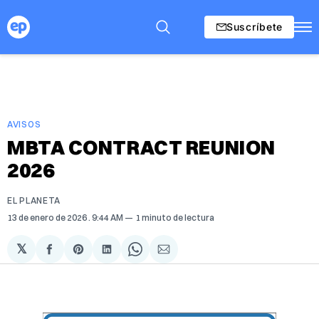
Suscríbete
AVISOS
MBTA CONTRACT REUNION
2026
EL PLANETA
13 de enero de 2026
. 9:44 AM
1 minuto de lectura
𝕏
Compartir
Share
Compartir
Share
Compartir
en
on
en
on
via
Facebook
Pinterest
LinkedIn
WhatsApp
Email