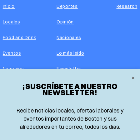
Inicio
Deportes
Research
Locales
Opinión
Food and Drink
Nacionales
Eventos
Lo más leído
Negocios
Newsletter
×
Real Estate
¡SUSCRÍBETE A NUESTRO
Edición impresa
NEWSLETTER!
Historias Latinas
Acerca de nosotros
Recibe noticias locales, ofertas laborales y
Guía de Recursos
Advertise with us
eventos importantes de Boston y sus
alrededores en tu correo, todos los días.
© 2026 El Planeta | Noticias en español desde Boston,