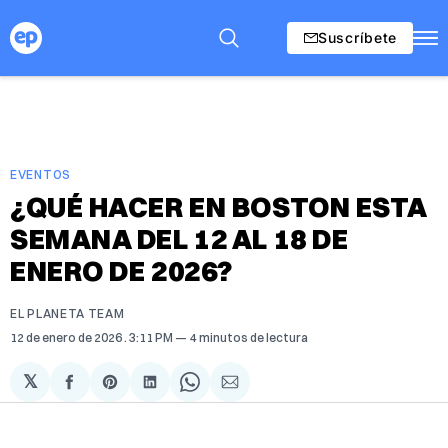
Suscríbete
EVENTOS
¿QUÉ HACER EN BOSTON ESTA
SEMANA DEL 12 AL 18 DE
ENERO DE 2026?
EL PLANETA TEAM
12 de enero de 2026
. 3:11 PM
4 minutos de lectura
𝕏
Compartir
Share
Compartir
Share
Compartir
en
on
en
on
via
Facebook
Pinterest
LinkedIn
WhatsApp
Email