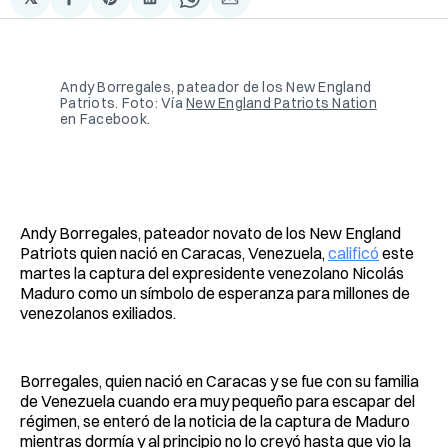
Compartir
Share
Compartir
Share
Compartir
en
on
en
on
via
Facebook
Pinterest
LinkedIn
WhatsApp
Email
Andy Borregales, pateador de los New England 
Patriots. Foto: Vía 
New England Patriots Nation
en Facebook.
Andy Borregales, pateador novato de los New England
Patriots quien nació en Caracas, Venezuela,
calificó
este
martes la captura del expresidente venezolano Nicolás
Maduro como un símbolo de esperanza para millones de
venezolanos exiliados.
Borregales, quien nació en Caracas y se fue con su familia
de Venezuela cuando era muy pequeño para escapar del
régimen, se enteró de la noticia de la captura de Maduro
mientras dormía y al principio no lo creyó hasta que vio la