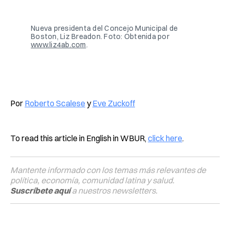
Facebook
Pinterest
LinkedIn
WhatsApp
Email
Nueva presidenta del Concejo Municipal de 
Boston, Liz Breadon. Foto: Obtenida por 
www.liz4ab.com
.
Por
Roberto Scalese
y
Eve Zuckoff
To read this article in English in WBUR,
click here
.
Mantente informado con los temas más relevantes de
política, economía, comunidad latina y salud.
Suscríbete aquí
a nuestros newsletters.