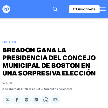
Suscríbete
LOCALES
BREADON GANA LA
PRESIDENCIA DEL CONCEJO
MUNICIPAL DE BOSTON EN
UNA SORPRESIVA ELECCIÓN
WBUR
5 de enero de 2026
. 3:45 PM
5 minutos de lectura
𝕏
Compartir
Share
Compartir
Share
Compartir
en
on
en
on
via