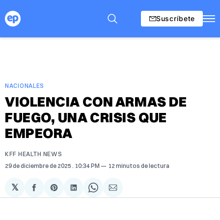
Suscríbete
NACIONALES
VIOLENCIA CON ARMAS DE
FUEGO, UNA CRISIS QUE
EMPEORA
KFF HEALTH NEWS
29 de diciembre de 2025
. 10:34 PM
12 minutos de lectura
𝕏
Compartir
Share
Compartir
Share
Compartir
en
on
en
on
via
Facebook
Pinterest
LinkedIn
WhatsApp
Email