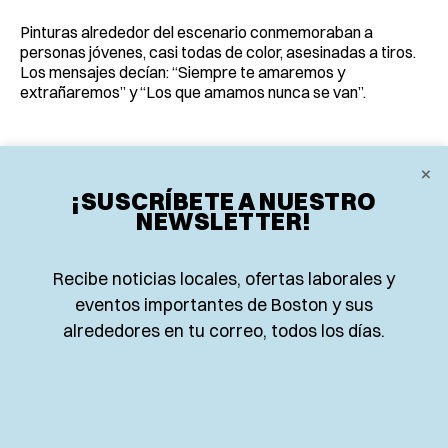
Pinturas alrededor del escenario conmemoraban a
personas jóvenes, casi todas de color, asesinadas a tiros.
Los mensajes decían: “Siempre te amaremos y
extrañaremos” y “Los que amamos nunca se van”.
Marion Wilson, activista comunitario, dijo que cree que el
×
país ha olvidado el sufrimiento que ciudades como
¡SUSCRÍBETE A NUESTRO
Philadelphia vivieron durante la pandemia.
NEWSLETTER!
“Padecemos la enfermedad de la amnesia
Recibe noticias locales, ofertas laborales y
estadounidense”, señaló.
eventos importantes de Boston y sus
alrededores en tu correo, todos los días.
Harris regresaba a casa tras su trabajo en Burlington Coat
Factory hace casi dos décadas cuando unos asaltantes lo
siguieron desde la parada del autobús y le exigieron dinero.
Dijo que no tenía y le dispararon.