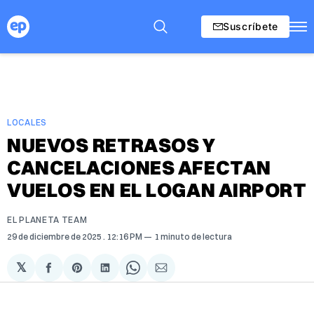
Suscríbete
LOCALES
NUEVOS RETRASOS Y
CANCELACIONES AFECTAN
VUELOS EN EL LOGAN AIRPORT
EL PLANETA TEAM
29 de diciembre de 2025
. 12:16 PM
1 minuto de lectura
𝕏
Compartir
Share
Compartir
Share
Compartir
en
on
en
on
via
Facebook
Pinterest
LinkedIn
WhatsApp
Email