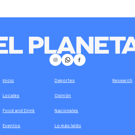
𝕏
Instagram
Facebook
Inicio
Deportes
Research
Locales
Opinión
Food and Drink
Nacionales
Eventos
Lo más leído