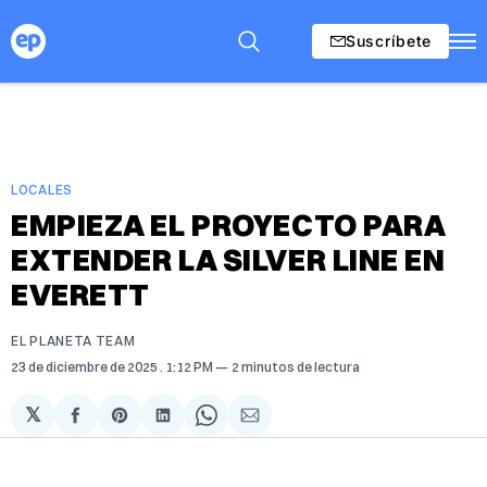
Suscríbete
LOCALES
EMPIEZA EL PROYECTO PARA
EXTENDER LA SILVER LINE EN
EVERETT
EL PLANETA TEAM
23 de diciembre de 2025
. 1:12 PM
2 minutos de lectura
𝕏
Compartir
Share
Compartir
Share
Compartir
en
on
en
on
via
Facebook
Pinterest
LinkedIn
WhatsApp
Email