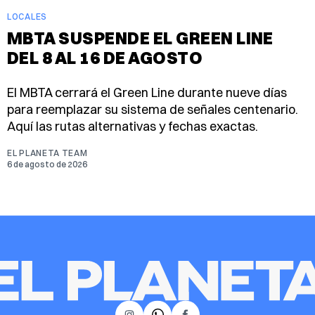
LOCALES
MBTA SUSPENDE EL GREEN LINE
DEL 8 AL 16 DE AGOSTO
El MBTA cerrará el Green Line durante nueve días
para reemplazar su sistema de señales centenario.
Aquí las rutas alternativas y fechas exactas.
EL PLANETA TEAM
6 de agosto de 2026
𝕏