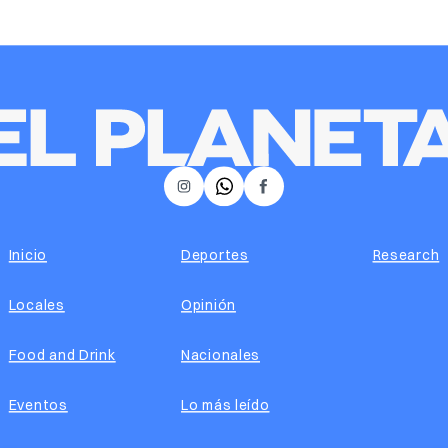
𝕏
Instagram
Facebook
Inicio
Deportes
Research
Locales
Opinión
Food and Drink
Nacionales
Eventos
Lo más leído