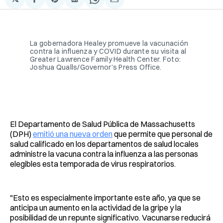
Compartir
Share
Compartir
Share
Compartir
en
on
en
on
via
Facebook
Pinterest
LinkedIn
WhatsApp
Email
La gobernadora Healey promueve la vacunación 
contra la influenza y COVID durante su visita al 
Greater Lawrence Family Health Center. Foto: 
Joshua Qualls/Governor’s Press Office.
El Departamento de Salud Pública de Massachusetts
(DPH)
emitió una nueva orden
que permite que personal de
salud calificado en los departamentos de salud locales
administre la vacuna contra la influenza a las personas
elegibles esta temporada de virus respiratorios.
"Esto es especialmente importante este año, ya que se
anticipa un aumento en la actividad de la gripe y la
posibilidad de un repunte significativo. Vacunarse reducirá