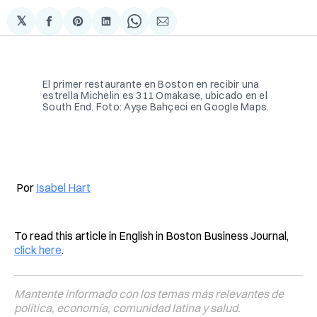
𝕏
Compartir
Share
Compartir
Share
Compartir
en
on
en
on
via
Facebook
Pinterest
LinkedIn
WhatsApp
Email
El primer restaurante en Boston en recibir una 
estrella Michelin es 311 Omakase, ubicado en el 
South End. Foto: Ayşe Bahçeci en Google Maps.
Por
Isabel Hart
To read this article in English in Boston Business Journal,
click here
.
Mantente informado con los temas más relevantes de
política, economía, comunidad latina y salud.