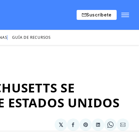
Suscríbete
INAS
GUÍA DE RECURSOS
HUSETTS SE
E ESTADOS UNIDOS
𝕏
Compartir
Share
Compartir
Share
Compa
en
on
en
on
via