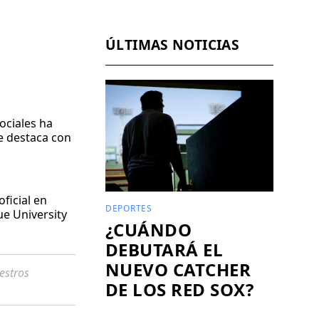
Facebook
Pinterest
LinkedIn
WhatsApp
Email
ÚLTIMAS NOTICIAS
ociales ha
e destaca con
ficial en
DEPORTES
ue University
¿CUÁNDO
DEBUTARÁ EL
NUEVO CATCHER
estros
DE LOS RED SOX?