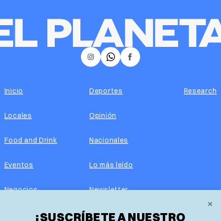
𝕏
Instagram
Facebook
Inicio
Deportes
Research
Locales
Opinión
Food and Drink
Nacionales
Eventos
Lo más leído
Negocios
Newsletter
×
Real Estate
¡SUSCRÍBETE A NUESTRO
Edición impresa