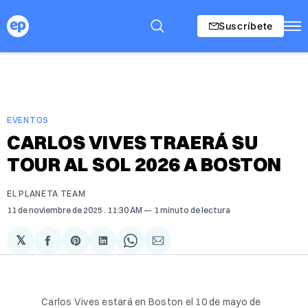
Suscríbete
EVENTOS
CARLOS VIVES TRAERÁ SU
TOUR AL SOL 2026 A BOSTON
EL PLANETA TEAM
11 de noviembre de 2025
. 11:30 AM
1 minuto de lectura
𝕏
Compartir
Share
Compartir
Share
Compartir
en
on
en
on
via
Facebook
Pinterest
LinkedIn
WhatsApp
Email
Carlos Vives estará en Boston el 10 de mayo de 