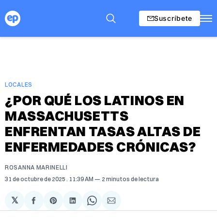
Suscríbete
LOCALES
¿POR QUÉ LOS LATINOS EN
MASSACHUSETTS
ENFRENTAN TASAS ALTAS DE
ENFERMEDADES CRÓNICAS?
ROSANNA MARINELLI
31 de octubre de 2025
. 11:39 AM
2 minutos de lectura
𝕏
Compartir
Share
Compartir
Share
Compartir
en
on
en
on
via