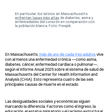
Facebook
Pinterest
LinkedIn
WhatsApp
Email
En particular, los latinos en Massachusetts 
enfrentan tasas más altas
 de diabetes, asma y 
enfermedades del corazón en comparación con 
la población blanca. Foto: Freepik.
En Massachusetts,
más de uno de cada tres adultos
vive
con al menos una enfermedad crónica —como asma,
diabetes, cáncer, enfermedad cardíaca o pulmonar—,
según
el Informe Anual 2025 sobre el sistema de salud de
Massachusetts del Center for Health Information and
Analysis (CHIA). Esto representa cuatro de las seis
principales causas de muerte en el estado.
Las desigualdades sociales y económicas siguen
marcando la diferencia. Factores como el ingreso, la
educación, el estatus migratorio y el racismo estructural